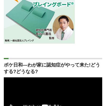
ボケ日和―わが家に認知症がやって来た!どう
する?どうなる?