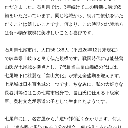
ただきました。石川県では、3年続けてこの時期に講演依
頼をいただいています。同じ地域から、続けて依頼をいた
だくことは嬉しいことです。何より、この時期の北陸地方
は食べ物が抜群に美味しいことも喜びです。
石川県七尾市は、人口56,188人（平成26年12月末現在）
で岐阜県土岐市と良く似た規模です。戦国時代には能登畠
山氏が七尾城を拠点とし、7代目当主畠山義総の代には、
七尾城下に壮麗な「畠山文化」が栄え全盛期を迎えます。
七尾城は日本百名城の一つです。ちなみに、私の大好きな
長谷川等伯はこの七尾市出身で、畠山氏に仕える下級家
臣、奥村文之丞宗道の子として生まれたようです。
七尾市には、名古屋から片道5時間近くかかります。何よ
り、“嵐を呼ぶ男”である自分の場合、何が起こるか分かり