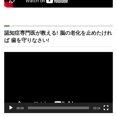
認知症専門医が教える! 脳の老化を止めたけれ
ば 歯を守りなさい!
動
画
プ
レ
ー
ヤ
ー
00:00
03:14