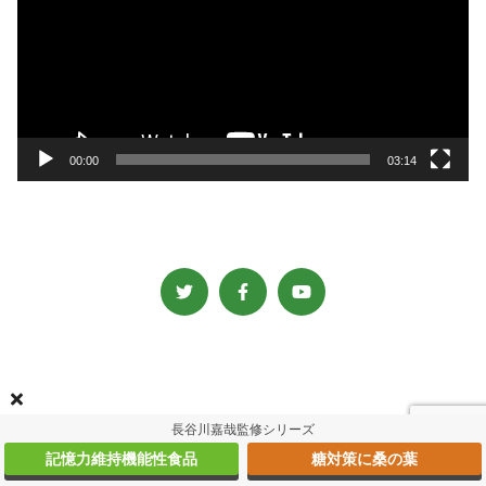
レ
ー
ヤ
ー
00:00
03:14
長谷川嘉哉監修シリーズ
記憶力維持機能性食品
糖対策に桑の葉