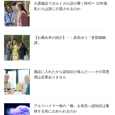
介護施設でポルトガル語が響く時代〜 10年後、
私たちは誰に介護されるのか
【お薦め本の紹介】・・凪良ゆう『多類婚姻
譚』
施設に入れたから認知症が進んだ――その罪悪
感は必要ありません
アルツハイマー病の『種』を発見―認知症は蓄
積する前に止められるのか