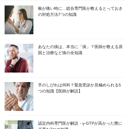
喉が痛い時に…総合専門医が教えるとっておき
の対処方法7つの知識
あなたの痰は、本当に「痰」？医師が教える原
因と治療など痰の全知識
手のしびれは何科？緊急受診か見極められる5
つの知識【医師が解説】
認定内科専門医が解説・γ-GTPが高かった際に