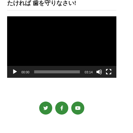
たければ 歯を守りなさい!
動
画
プ
レ
ー
ヤ
ー
00:00
03:14