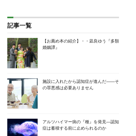
記事一覧
【お薦め本の紹介】・・凪良ゆう『多類
婚姻譚』
施設に入れたから認知症が進んだ――そ
の罪悪感は必要ありません
アルツハイマー病の『種』を発見―認知
症は蓄積する前に止められるのか