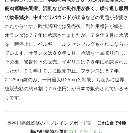
筋肉運動失調症、混乱などの副作用が多く、繰り返し服用
で効果減少、中止でリバウンドが出る
などの問題が指摘さ
れたからです。欧州諸国では発売後、副作用報告が続き、
オランダは７７年に承認されましたが、７９年８月に承認
を一時停止し。ベルギー、ルクセンブルグもそれにならっ
ています。オランダは８０年１月、承認を一旦取り消し、
その後、警告付きの販売。イギリスは７８年に承認されま
したが、９１年１０月に販売中止。フランスは８７年、
0.125mg錠のみ、一日最大0.25mgと制限。ちなみに世界
総販売額の約６割（７５億円）が日本で販売されているそ
うです。
長谷川嘉哉監修の「ブレイングボード®︎」
これ1台で4種
類の効果的な運動
詳しくはこちら