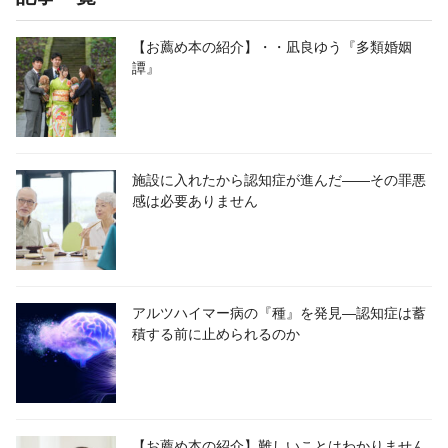
【お薦め本の紹介】・・凪良ゆう『多類婚姻
譚』
施設に入れたから認知症が進んだ――その罪悪
感は必要ありません
アルツハイマー病の『種』を発見―認知症は蓄
積する前に止められるのか
【お薦め本の紹介】難しいことはわかりません