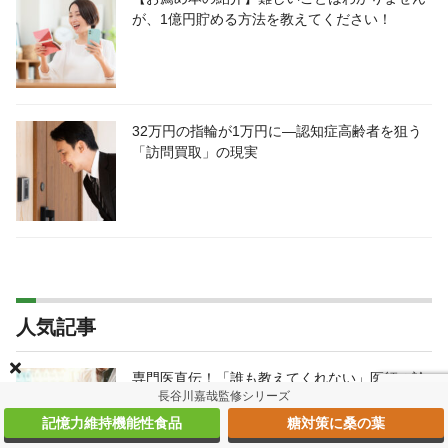
が、1億円貯める方法を教えてください！
32万円の指輪が1万円に―認知症高齢者を狙う
「訪問買取」の現実
人気記事
専門医直伝！「誰も教えてくれない」医師の診
長谷川嘉哉監修シリーズ
断書書き方＆書かせ方
記憶力維持機能性食品
糖対策に桑の葉