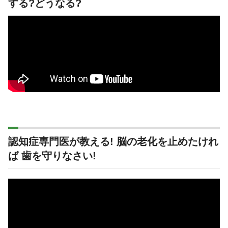
する?どうなる?
認知症専門医が教える! 脳の老化を止めたけれ
ば 歯を守りなさい!
動
画
プ
レ