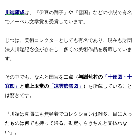
川端康成
は、『伊豆の踊子』や『雪国』などの小説で有名
でノーベル文学賞を受賞しています。
じつは、美術コレクターとしても有名であり、現在も財団
法人川端記念会が存在し、多くの美術作品を所蔵していま
す。
その中でも、
なんと国宝を二点（
与謝蕪村の
「十便図・十
宜図」
と
浦上玉堂の
「凍雲篩雪図」
）を所蔵していること
は驚きです。
『川端は真贋にも無頓着でコレクションは雑多。目に入っ
たものは何でも持って帰る。勘定すらきちんと支払わな
い』。