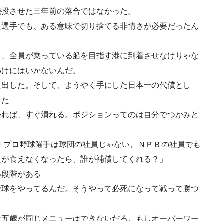
続投させた三年前の落合ではなかった。
た選手でも、ある意味で切り捨てる非情さが必要だったん
も、全員が乗っている船を目指す港に到着させなけりゃな
わけにはいかないんだ。
進出した。そして、ようやく手にした日本一の代償とし
った
かれば、すぐ潰れる。ポジションってのは自分でつかみと
「プロ野球選手は球団の社員じゃない。ＮＰＢの社員でも
飯が食えなくなったら、誰が補償してくれる？」
い段階がある
野球をやってるんだ。そうやって必死になって戦って勝つ
十五歳が同じメニューはできないだろ。もしオーバーワー