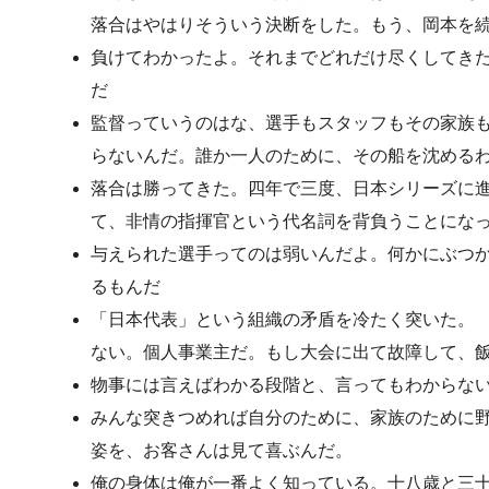
落合はやはりそういう決断をした。もう、岡本を
負けてわかったよ。それまでどれだけ尽くしてき
だ
監督っていうのはな、選手もスタッフもその家族
らないんだ。誰か一人のために、その船を沈める
落合は勝ってきた。四年で三度、日本シリーズに
て、非情の指揮官という代名詞を背負うことにな
与えられた選手ってのは弱いんだよ。何かにぶつ
るもんだ
「日本代表」という組織の矛盾を冷たく突いた。 
ない。個人事業主だ。もし大会に出て故障して、
物事には言えばわかる段階と、言ってもわからな
みんな突きつめれば自分のために、家族のために
姿を、お客さんは見て喜ぶんだ。
俺の身体は俺が一番よく知っている。十八歳と三