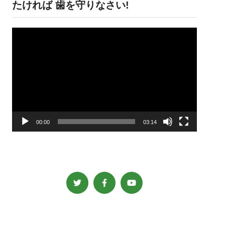
たければ 歯を守りなさい!
動
画
プ
レ
ー
ヤ
ー
00:00
03:14