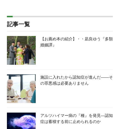
記事一覧
【お薦め本の紹介】・・凪良ゆう『多類
婚姻譚』
施設に入れたから認知症が進んだ――そ
の罪悪感は必要ありません
アルツハイマー病の『種』を発見―認知
症は蓄積する前に止められるのか