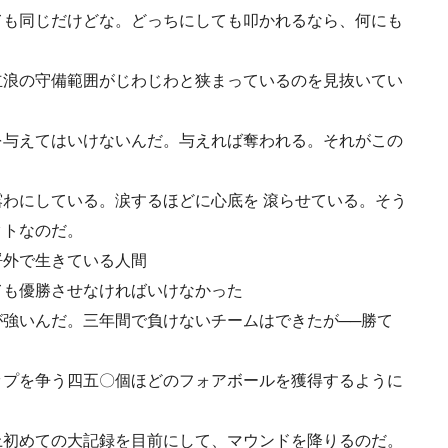
ても同じだけどな。どっちにしても叩かれるなら、何にも
立浪の守備範囲がじわじわと狭まっているのを見抜いてい
を与えてはいけないんだ。与えれば奪われる。それがこの
わにしている。涙するほどに心底を 滾らせている。そう
クトなのだ。
埒外で生きている人間
ても優勝させなければいけなかった
強いんだ。三年間で負けないチームはできたが──勝て
ップを争う四五〇個ほどのフォアボールを獲得するように
上初めての大記録を目前にして、マウンドを降りるのだ。