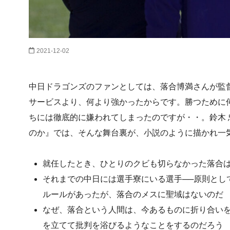
2021-12-02
中日ドラゴンズのファンとしては、落合博満さんが監
サービスより、何より強かったからです。勝つために
ちには徹底的に嫌われてしまったのですが・・。鈴木 
のか』では、そんな舞台裏が、小説のように描かれ一
就任したとき、ひとりのクビも切らなかった落合
それまでの中日には選手寮にいる選手──原則とし
ルールがあったが、落合のメスに聖域はないのだ
なぜ、落合という人間は、今あるものに折り合い
を立てて批判を浴びるようなことをするのだろう