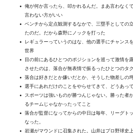
俺が何か言ったら、叩かれるんだ。まあ言わなく
言わない方がいい
ベンチから定点観測するなかで、三塁手としての
たのだ。だから森野にノックを打った
レギュラーっていうのはな、他の選手にチャンス
世界
目の前にあるひとつのポジションを巡って激情を露
させたのは、落合が無表情で振るったひとつのタ
落合は好きだとか嫌いだとか、そうした物差しの
選手にあれだけのことをやらせてきて、どうあっ
スポーツは強いものが勝つんじゃない。勝った者が
るチームじゃなかったってこと
落合が監督になってからの中日は毎年、リーグト
なった。
岩瀬がマウンドに召集された。山井はプロ野球史