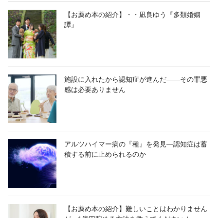
【お薦め本の紹介】・・凪良ゆう『多類婚姻
譚』
施設に入れたから認知症が進んだ――その罪悪
感は必要ありません
アルツハイマー病の『種』を発見―認知症は蓄
積する前に止められるのか
【お薦め本の紹介】難しいことはわかりません