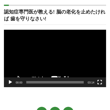
認知症専門医が教える! 脳の老化を止めたけれ
ば 歯を守りなさい!
動
画
プ
レ
ー
ヤ
ー
00:00
03:14