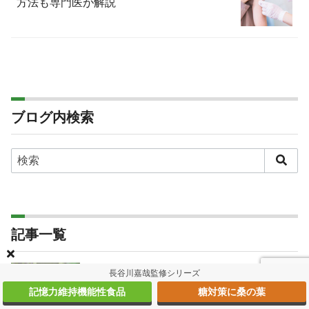
方法も専門医が解説
ブログ内検索
記事一覧
【お薦め本の紹介】・・凪良ゆう『多類婚姻
長谷川嘉哉監修シリーズ
譚』
記憶力維持機能性食品
糖対策に桑の葉