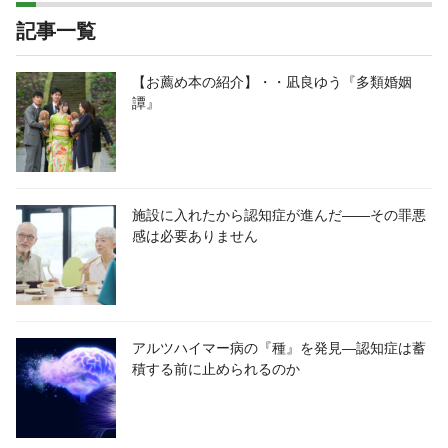
記事一覧
【お薦め本の紹介】・・凪良ゆう『多類婚姻
譚』
施設に入れたから認知症が進んだ――その罪悪
感は必要ありません
アルツハイマー病の『種』を発見―認知症は蓄
積する前に止められるのか