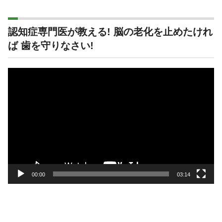
認知症専門医が教える! 脳の老化を止めたけれ
ば 歯を守りなさい!
動
画
プ
レ
ー
ヤ
ー
00:00
03:14