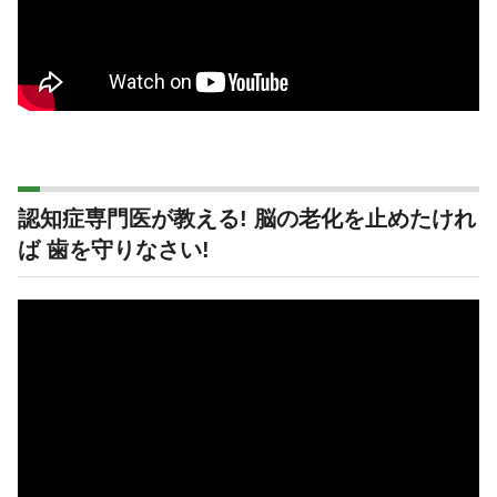
認知症専門医が教える! 脳の老化を止めたけれ
ば 歯を守りなさい!
動
画
プ
レ
ー
ヤ
ー