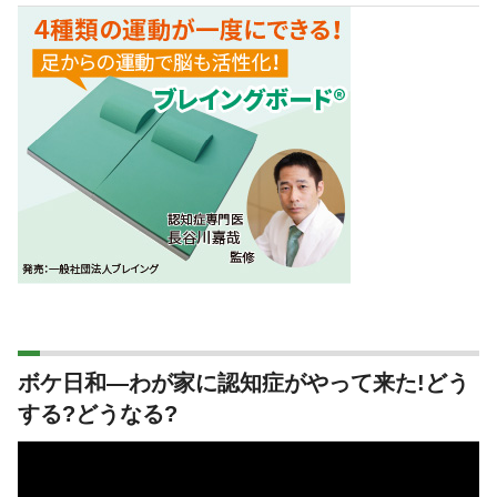
ボケ日和―わが家に認知症がやって来た!どう
する?どうなる?