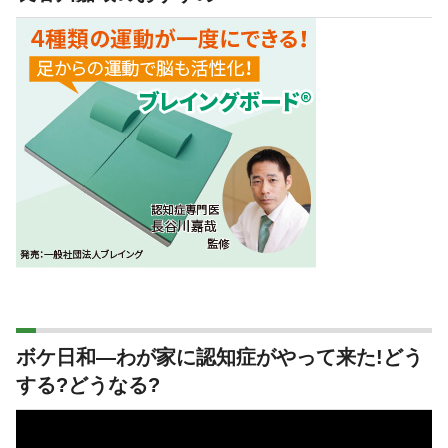
ボケ日和―わが家に認知症がやって来た!どう
する?どうなる?