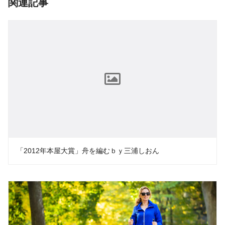
関連記事
「2012年本屋大賞」舟を編むｂｙ三浦しおん