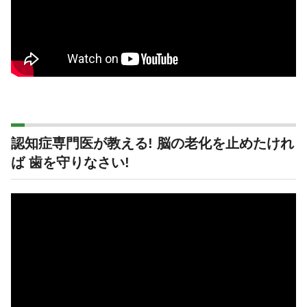
認知症専門医が教える! 脳の老化を止めたけれ
ば 歯を守りなさい!
動
画
プ
レ
ー
ヤ