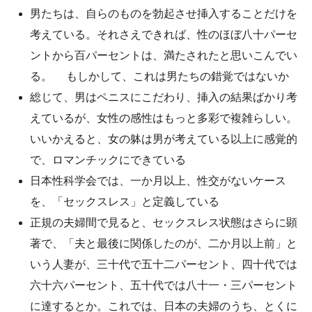
男たちは、自らのものを勃起させ挿入することだけを
考えている。それさえできれば、性のほぼ八十パーセ
ントから百パーセントは、満たされたと思いこんでい
る。 もしかして、これは男たちの錯覚ではないか
総じて、男はペニスにこだわり、挿入の結果ばかり考
えているが、女性の感性はもっと多彩で複雑らしい。
いいかえると、女の躰は男が考えている以上に感覚的
で、ロマンチックにできている
日本性科学会では、一か月以上、性交がないケース
を、「セックスレス」と定義している
正規の夫婦間で見ると、セックスレス状態はさらに顕
著で、「夫と最後に関係したのが、二か月以上前」と
いう人妻が、三十代で五十二パーセント、四十代では
六十六パーセント、五十代では八十一・三パーセント
に達するとか。これでは、日本の夫婦のうち、とくに