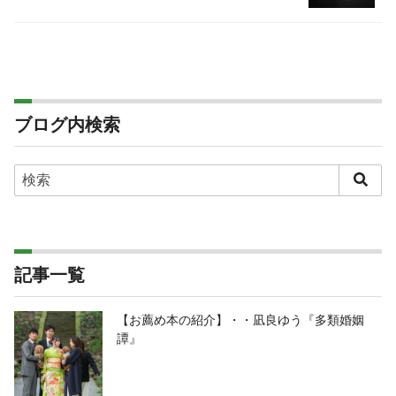
ブログ内検索
記事一覧
【お薦め本の紹介】・・凪良ゆう『多類婚姻
譚』