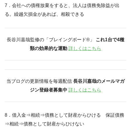
7．会社への債権放棄をすると、法人は債務免除益が出
る。繰越欠損金があれば、相殺できる
長谷川嘉哉監修の「ブレイングボード®︎」
これ1台で4種
類の効果的な運動
詳しくはこちら
当ブログの更新情報を毎週配信
長谷川嘉哉のメールマガ
ジン登録者募集中
詳しくはこちら
8．借入金⇒相続⇒債務として財産からひける 保証債務
⇒相続⇒債務として財産からひけない