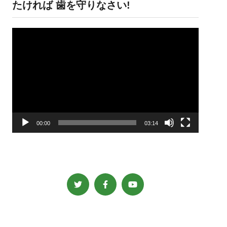
たければ 歯を守りなさい!
動
画
プ
レ
ー
ヤ
ー
00:00
03:14