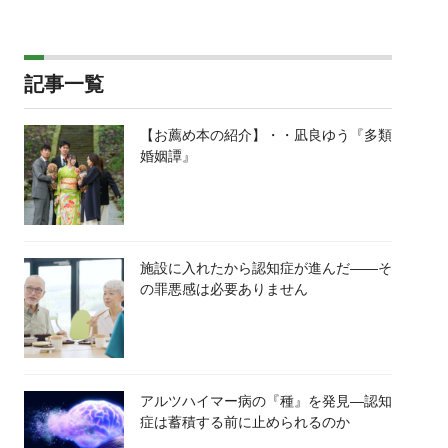
記事一覧
【お薦め本の紹介】・・凪良ゆう『多類
婚姻譚』
施設に入れたから認知症が進んだ――そ
の罪悪感は必要ありません
アルツハイマー病の『種』を発見―認知
症は蓄積する前に止められるのか