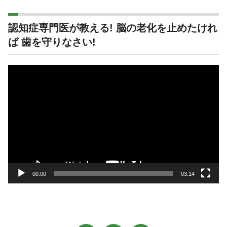
認知症専門医が教える! 脳の老化を止めたけれ
ば 歯を守りなさい!
動
画
プ
レ
ー
ヤ
ー
00:00
03:14