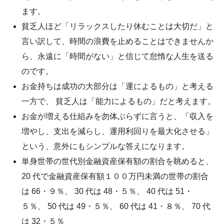
ます。
貧乏人ほど「リラックスしたり休むことは大切だ」と
言い訳して、時間の浪費を止めることはできませんか
ら、永遠に「時間がない」と信じて怠惰な人生を送る
のです。
お金持ちは成功の大部分は「運によるもの」と考える
一方で、 貧乏人は「能力によるもの」だと考えます。
お金が増える仕組みを勿体ぶらずに言うと、「収入を
増やし、支出を減らし、運用利回りを最大化させる」
という、意外にもシンプルな答えになります。
単身世帯の世代別金融資産保有額の割合を眺めると、
20 代で金融資産保有額１００万円未満の世帯の割合
は 66・９％、 30 代は 48・５％、 40 代は 51・
５％、 50 代は 49・５％、 60 代は 41・８％、 70 代
は 32・５％