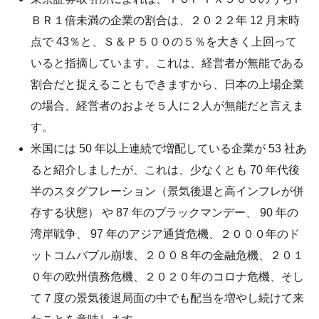
ＢＲ１倍未満の企業の割合は、２０２２年 12 月末時
点で 43％と、Ｓ＆Ｐ５００の５％を大きく上回って
いると指摘しています。これは、経営者が無能である
割合だと捉えることもできますから、日本の上場企業
の場合、経営者のおよそ５人に２人が無能だと言えま
す。
米国には 50 年以上連続で増配している企業が 53 社あ
ると紹介しましたが、これは、少なくとも 70 年代後
半のスタグフレーション（景気後退と高インフレが併
存する状態） や 87 年のブラックマンデー、 90 年の
湾岸戦争、 97 年のアジア通貨危機、２０００年のド
ットコムバブル崩壊、２００８年の金融危機、２０１
０年の欧州債務危機、２０２０年のコロナ危機、そし
て７度の景気後退局面の中でも配当を増やし続けて来