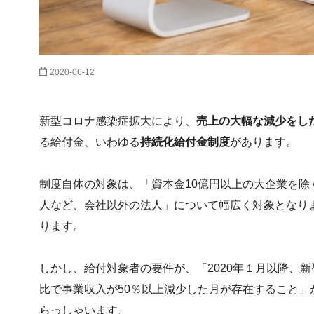
2020-06-12
新型コロナ感染症拡大により、
売上の大幅な減少をし
る給付金、いわゆる
持続化給付金制度
があります。
制度自体の対象は、「資本金10億円以上の大企業を除
人
など、
会社以外の法人」
について幅広く対象となり
ります。
しかし、給付対象者の要件が、「2020年１月以降、
比で事業収入が50％以上減少した月
が存在すること」
らっしゃいます。