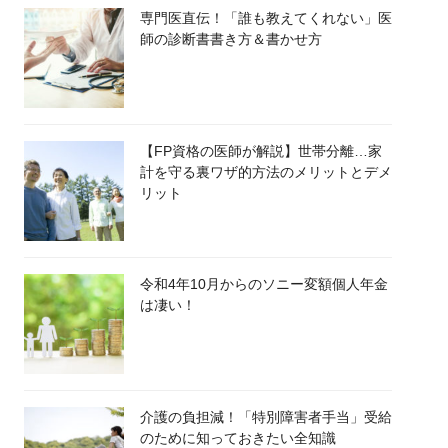
専門医直伝！「誰も教えてくれない」医
師の診断書書き方＆書かせ方
【FP資格の医師が解説】世帯分離…家
計を守る裏ワザ的方法のメリットとデメ
リット
令和4年10月からのソニー変額個人年金
は凄い！
介護の負担減！「特別障害者手当」受給
のために知っておきたい全知識