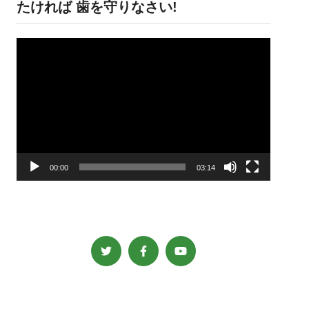
たければ 歯を守りなさい!
動
画
プ
レ
ー
ヤ
ー
00:00
03:14