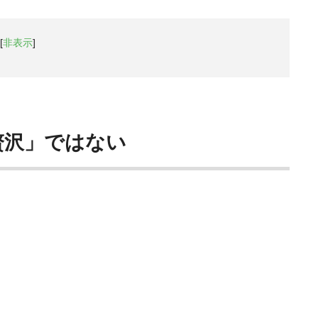
[
非表示
]
贅沢」ではない