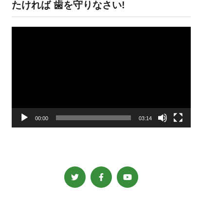
たければ 歯を守りなさい!
動
画
プ
レ
ー
ヤ
ー
00:00
03:14