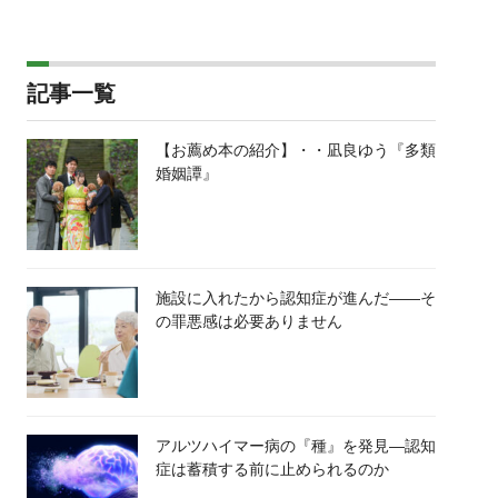
記事一覧
【お薦め本の紹介】・・凪良ゆう『多類
婚姻譚』
施設に入れたから認知症が進んだ――そ
の罪悪感は必要ありません
アルツハイマー病の『種』を発見―認知
症は蓄積する前に止められるのか