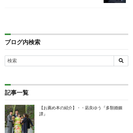
ブログ内検索
記事一覧
【お薦め本の紹介】・・凪良ゆう『多類婚姻
譚』