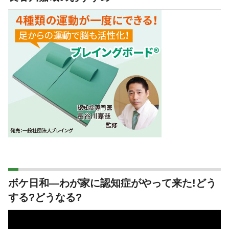
ボケ日和―わが家に認知症がやって来た!どう
する?どうなる?