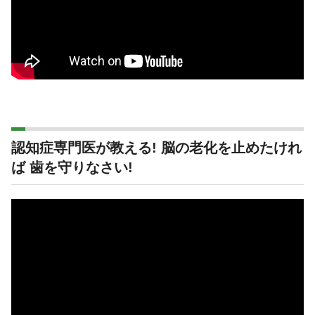
認知症専門医が教える! 脳の老化を止めたけれ
ば 歯を守りなさい!
動
画
プ
レ
ー
ヤ