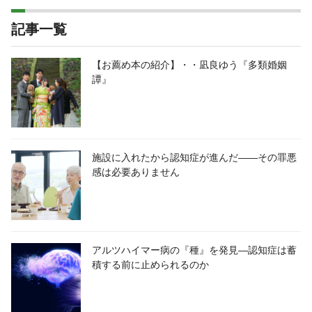
記事一覧
【お薦め本の紹介】・・凪良ゆう『多類婚姻
譚』
施設に入れたから認知症が進んだ――その罪悪
感は必要ありません
アルツハイマー病の『種』を発見―認知症は蓄
積する前に止められるのか