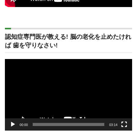
認知症専門医が教える! 脳の老化を止めたけれ
ば 歯を守りなさい!
動
画
プ
レ
ー
ヤ
ー
00:00
03:14