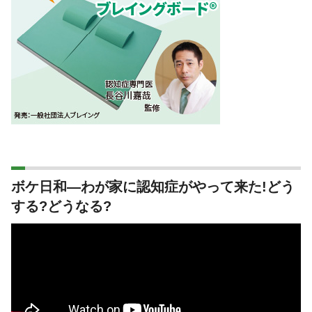
ボケ日和―わが家に認知症がやって来た!どう
する?どうなる?