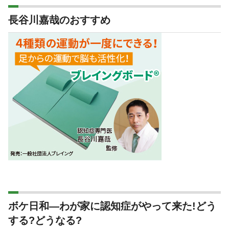
長谷川嘉哉のおすすめ
ボケ日和―わが家に認知症がやって来た!どう
する?どうなる?