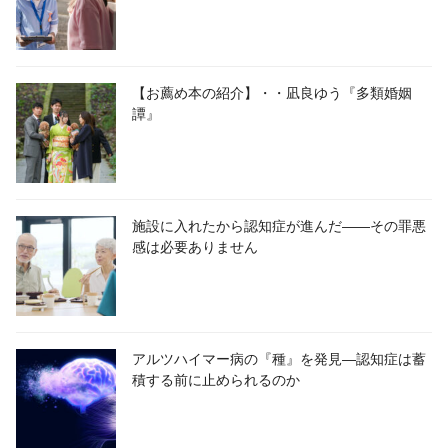
【お薦め本の紹介】・・凪良ゆう『多類婚姻
譚』
施設に入れたから認知症が進んだ――その罪悪
感は必要ありません
アルツハイマー病の『種』を発見―認知症は蓄
積する前に止められるのか