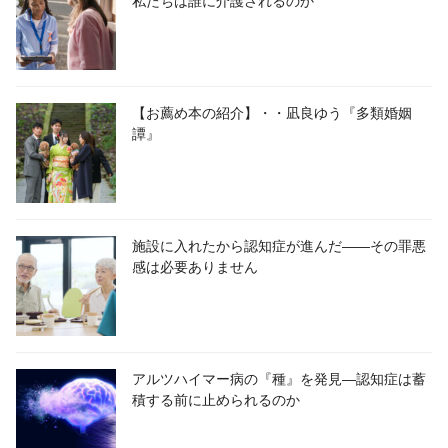
私たちは誰に介護されるのか
【お薦め本の紹介】・・凪良ゆう『多類婚姻
譚』
施設に入れたから認知症が進んだ――その罪悪
感は必要ありません
アルツハイマー病の『種』を発見―認知症は蓄
積する前に止められるのか