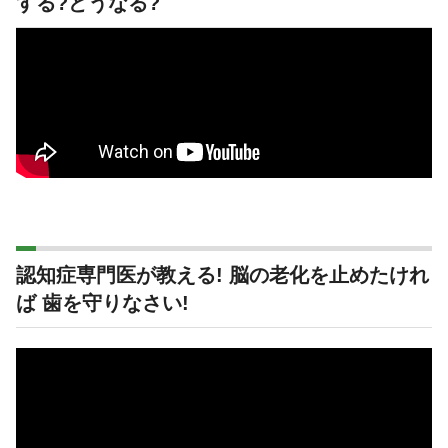
する?どうなる?
認知症専門医が教える! 脳の老化を止めたけれ
ば 歯を守りなさい!
動
画
プ
レ