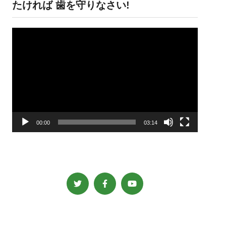
たければ 歯を守りなさい!
動
画
プ
レ
ー
ヤ
ー
00:00
03:14