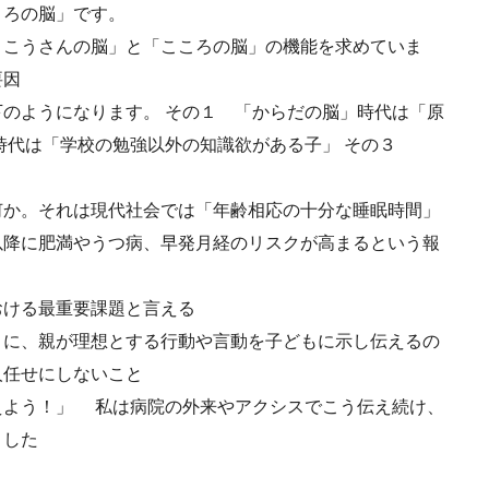
こころの脳」です。
りこうさんの脳」と「こころの脳」の機能を求めていま
要因
のようになります。 その１ 「からだの脳」時代は「原
時代は「学校の勉強以外の知識欲がある子」 その３
」
何か。それは現代社会では「年齢相応の十分な睡眠時間」
以降に肥満やうつ病、早発月経のリスクが高まるという報
おける最重要課題と言える
うに、親が理想とする行動や言動を子どもに示し伝えるの
人任せにしないこと
えよう！」 私は病院の外来やアクシスでこう伝え続け、
ました