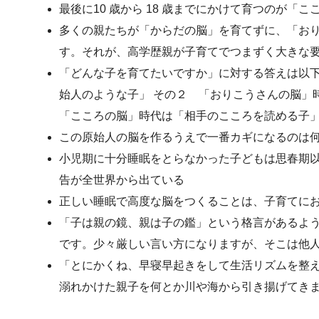
最後に10 歳から 18 歳までにかけて育つのが「
多くの親たちが「からだの脳」を育てずに、「お
す。それが、高学歴親が子育てでつまずく大きな
「どんな子を育てたいですか」に対する答えは以下
始人のような子」 その２ 「おりこうさんの脳」
「こころの脳」時代は「相手のこころを読める子
この原始人の脳を作るうえで一番カギになるのは
小児期に十分睡眠をとらなかった子どもは思春期
告が全世界から出ている
正しい睡眠で高度な脳をつくることは、子育てに
「子は親の鏡、親は子の鑑」という格言があるよ
です。少々厳しい言い方になりますが、そこは他
「とにかくね、早寝早起きをして生活リズムを整
溺れかけた親子を何とか川や海から引き揚げてき