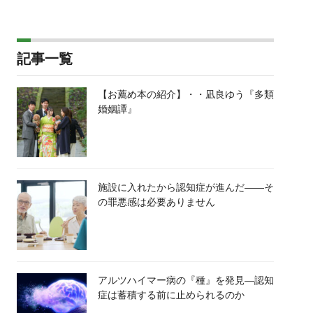
記事一覧
【お薦め本の紹介】・・凪良ゆう『多類
婚姻譚』
施設に入れたから認知症が進んだ――そ
の罪悪感は必要ありません
アルツハイマー病の『種』を発見―認知
症は蓄積する前に止められるのか