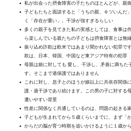
私が出会った摂食障害の子たちのほとんどが、親
子どもたちと面談すると「うちの親、キツいんだ
く「存在が重い」。干渉が強すぎるらしい
多くの親子を見てきた私の実感としては、食事は
ら楽しんでいる親たちの子どもは摂食障害とは無
振り込め詐欺は欧米ではあまり聞かれない犯罪で
欺は、日本、韓国、中国など東アジア特有の犯罪
母親は娘に対しても 愛し、干渉し、矛盾に満ちた
す。そこまで過保護ではありません
これに対し、息子とのほうが娘以上に共依存関係
護・過干渉であり続けます。この男の子に対する
遭いやすい背景
性差に関係なく共通しているのは、問題の起きる
子どもが生まれてから５歳くらいまでに、まず「
からだの脳が育つ時期を追いかけるように１歳か