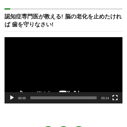
認知症専門医が教える! 脳の老化を止めたけれ
ば 歯を守りなさい!
動
画
プ
レ
ー
ヤ
ー
00:00
03:14