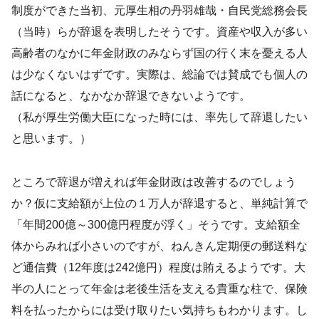
制度ができた当初、元厚生相の丹羽雄哉・自民党総務会長
（当時）らが辞退を表明したそうです。資産や収入が多い
高齢者のなかに年金財政のみならず国の行く末を憂える人
は少なくないはずです。実際は、総論では賛成でも個人の
話になると、なかなか辞退できないようです。
（私が厚生労働大臣になった時には、率先して辞退したい
と思います。）
ところで辞退が増えれば年金財政は改善するのでしょう
か？仮に支給額が上位の１万人が辞退すると、単純計算で
「年間200億～300億円程度が浮く」そうです。支給額全
体からみれば小さいのですが、ねんきん定期便の郵送料な
ど通信費（12年度は242億円）程度は賄えるようです。大
半の人にとって年金は老後生活を支える貴重な柱で、保険
料を払ったからには受け取りたい気持ちもわかります。し