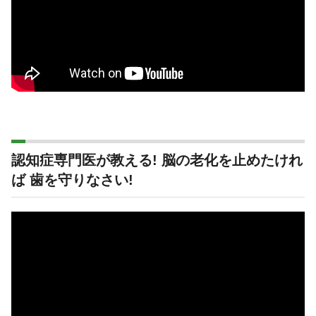
認知症専門医が教える! 脳の老化を止めたけれ
ば 歯を守りなさい!
動
画
プ
レ
ー
ヤ