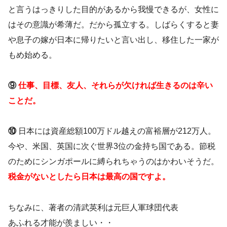
と言うはっきりした目的があるから我慢できるが、女性に
はその意識が希薄だ。だから孤立する。しばらくすると妻
や息子の嫁が日本に帰りたいと言い出し、移住した一家が
もめ始める。
⑨
仕事、目標、友人、それらが欠ければ生きるのは辛い
ことだ。
⑩
日本には資産総額100万ドル越えの富裕層が212万人。
今や、米国、英国に次ぐ世界3位の金持ち国である。節税
のためにシンガポールに縛られちゃうのはかわいそうだ。
税金がないとしたら日本は最高の国ですよ。
ちなみに、著者の清武英利は元巨人軍球団代表
あふれる才能が羨ましい・・