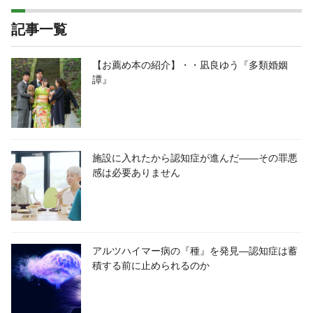
記事一覧
【お薦め本の紹介】・・凪良ゆう『多類婚姻
譚』
施設に入れたから認知症が進んだ――その罪悪
感は必要ありません
アルツハイマー病の『種』を発見―認知症は蓄
積する前に止められるのか