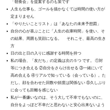
「朝食会」を提案するのも策です
人生も仕事も、ゴールを描かなくては時間の使い方が
定まりません
「やりたいことリスト」は「あなたの未来予想図」
自分の心が喜ぶことに「人生の在庫時間」を使い、そ
の結果、周囲も笑顔になる。 それこそ、最高の生き
方
日の出と日の入りに感謝する時間を持つ
私の場合、「友だち」の定義は次の５つ です。 ①対
等につき合える ②自分をさらけ出せる ③一緒にいて
高め合える ④リアルで知っている（会っている）。た
だし、顔を合わせた回数や頻度は関係ない ⑤久しぶり
に会っても距離を感じない
私が一番嫌いなのは、そう大して不幸でもないのに、
自分をよっぽど不幸だと思わないと安心出来ないよう